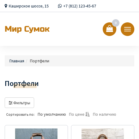
Каширское шоссе, 15
+7 (812) 123-45-67
0
Мир Сумок
Показ
Спрят
меню
Главная
Портфели
Портфели
Фильтры
По умолчанию
По цене
По наличию
Сортировать по: